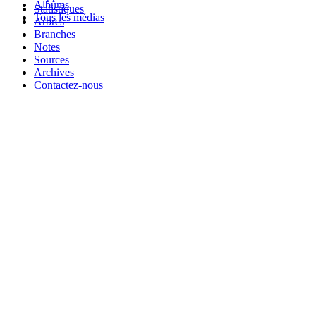
Albums
Statistiques
Tous les médias
Arbres
Branches
Notes
Sources
Archives
Contactez-nous