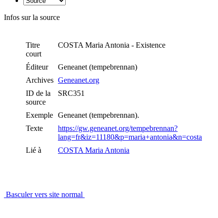
Infos sur la source
Titre
COSTA Maria Antonia - Existence
court
Éditeur
Geneanet (tempebrennan)
Archives
Geneanet.org
ID de la
SRC351
source
Exemple
Geneanet (tempebrennan).
Texte
https://gw.geneanet.org/tempebrennan?
lang=fr&iz=11180&p=maria+antonia&n=costa
Lié à
COSTA Maria Antonia
Basculer vers site normal