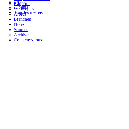
Video
Rapports
Albums
Statistiques
Tous les médias
Arbres
Branches
Notes
Sources
Archives
Contactez-nous