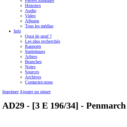
Pierres tombales
Histoires
Audio
Video
Albums
Tous les médias
Info
Quoi de neuf ?
Les plus recherchés
Rapports
Statistiques
Arbres
Branches
Notes
Sources
Archives
Contactez-nous
Imprimer
Ajouter un signet
AD29 - [3 E 196/34] - Penmarch (