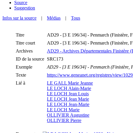
Source
Suggestion
Infos sur la source
|
Médias
|
Tous
Titre
AD29 - [3 E 196/34] - Penmarch (Finistère, Fr
Titre court
AD29 - [3 E 196/34] - Penmarch (Finistère, Fr
Archives
AD29 - Archives Départementales Finistère (
ID de la source
SRC173
Exemple
AD29 - [3 E 196/34] - Penmarch (Finistère, Fr
Texte
https://www.geneanet.org/registres/view/102
Lié à
LE GALL Marie Jeanne
LE LOCH Alain-Marie
LE LOCH Jean Louis
LE LOCH Jean Marie
LE LOCH Jean-Marie
LE LOCH Marie
OLLIVIER Augustine
OLLIVIER Pierre