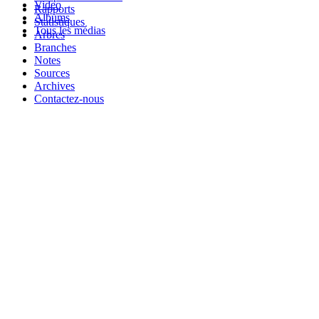
Video
Rapports
Albums
Statistiques
Tous les médias
Arbres
Branches
Notes
Sources
Archives
Contactez-nous