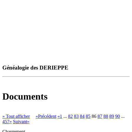
Généalogie des DERIEPPE
Documents
» Tout afficher
«Précédent
«1
...
82
83
84
85
86
87
88
89
90
...
457»
Suivant»
Chargement ...