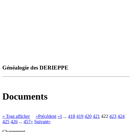
Généalogie des DERIEPPE
Documents
» Tout afficher
«Précédent
«1
...
418
419
420
421
422
423
424
425
426
...
457»
Suivant»
Chargement ...