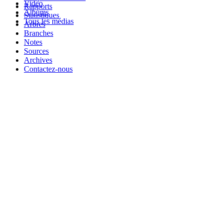
Video
Rapports
Albums
Statistiques
Tous les médias
Arbres
Branches
Notes
Sources
Archives
Contactez-nous