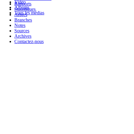
Video
Rapports
Albums
Statistiques
Tous les médias
Arbres
Branches
Notes
Sources
Archives
Contactez-nous