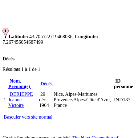
Latitude:
43.705522719468036,
Longitude:
7.267456054687499
Décès
Résultats 1 à 1 de 1
Nom,
ID
Décès
Prénom(s)
personne
DERIEPPE
29
Nice, Alpes-Maritimes,
1
Jeanne
déc
Provence-Alpes-Côte d'Azur,
IND187
Victoire
1964
France
Basculer vers site normal
Ce site fonctionne grace au logiciel
The Next Generation of