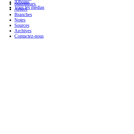
Albums
Statistiques
Tous les médias
Arbres
Branches
Notes
Sources
Archives
Contactez-nous