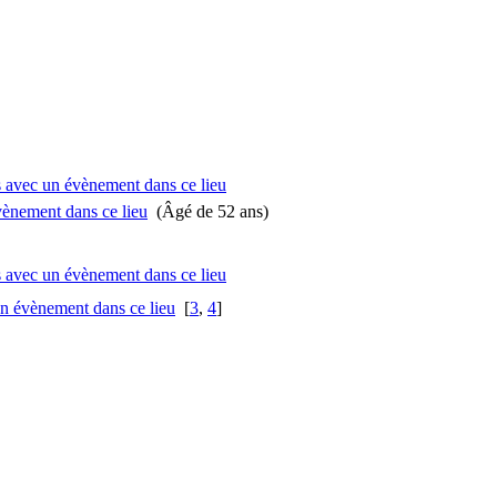
(Âgé de 52 ans)
[
3
,
4
]