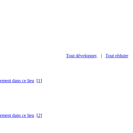
Tout développer,
|
Tout réduire
[
1
]
[
2
]