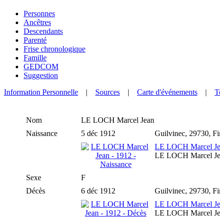
Personnes
Ancêtres
Descendants
Parenté
Frise chronologique
Famille
GEDCOM
Suggestion
Information Personnelle
|
Sources
|
Carte d'événements
|
T
Nom
LE LOCH
Marcel Jean
Naissance
5 déc 1912
Guilvinec, 29730, F
LE LOCH Marcel Jea
LE LOCH Marcel Jea
Sexe
F
Décès
6 déc 1912
Guilvinec, 29730, F
LE LOCH Marcel Jea
LE LOCH Marcel Jea