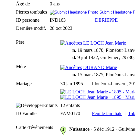
Âgé de
0 ans
Pierres tombales
Submit Headstone 
ID personne
IND163
DERIEPPE
Dernière modif.
28 oct 2023
Père
LE LOCH Jean Marie
n.
19 mars 1870, Plonéour-Lanv
d.
9 juil 1922, Guilvinec, 2973
Mère
DURAND Marie
n.
15 mars 1875, Plonéour-Lanv
Mariage
30 jan 1895
Plonéour-Lanvern, 29
Enfants
12 enfants
ID Famille
FAM0170
Feuille familiale
|
Tab
Carte d'événements
Naissance
- 5 déc 1912 - Guilvin