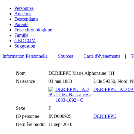
Personnes
Ancêtres
Descendants
Parenté
Frise chronologique
Famille
GEDCOM
Suggestion
Information Personnelle
|
Sources
|
Carte d'événements
|
T
Nom
DERIEPPE
Marie Alphonsine
[
1
]
Naissance
03 mai 1883
Lille 59350, Nord,
DERIEPPE - AD 59- L
Sexe
F
ID personne
IND000925
DERIEPPE
Dernière modif.
11 sept 2010