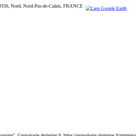
 59350, Nord, Nord-Pas-de-Calais, FRANCE
sine". Genealogie.derieppe.fr. https://genealogie.derieppe.fr/ge