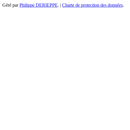
Géré par
Philippe DERIEPPE
. |
Charte de protection des données
.