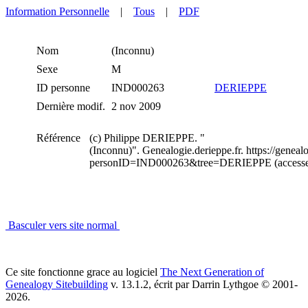
Information Personnelle
|
Tous
|
PDF
Nom
(Inconnu)
Sexe
M
ID personne
IND000263
DERIEPPE
Dernière modif.
2 nov 2009
Référence
(c) Philippe DERIEPPE. "
(Inconnu)". Genealogie.derieppe.fr. https://geneal
personID=IND000263&tree=DERIEPPE (accessed
Basculer vers site normal
Ce site fonctionne grace au logiciel
The Next Generation of
Genealogy Sitebuilding
v. 13.1.2, écrit par Darrin Lythgoe © 2001-
2026.