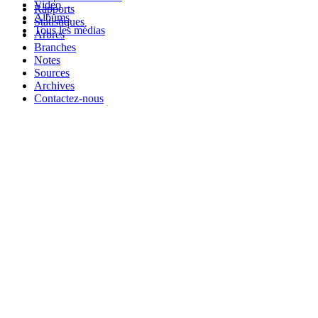
Video
Rapports
Albums
Statistiques
Tous les médias
Arbres
Branches
Notes
Sources
Archives
Contactez-nous